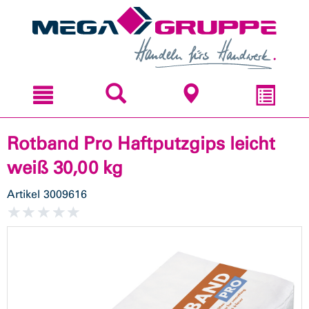
Zum
Zum
Inhal
Navi
sprin
sprin
Rotband Pro Haftputzgips leicht
weiß 30,00 kg
Artikel
3009616