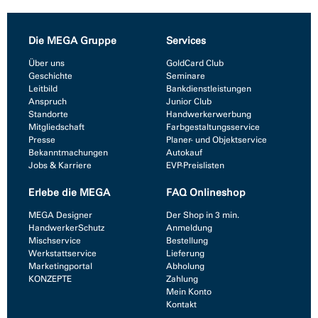
Die MEGA Gruppe
Services
Über uns
GoldCard Club
Geschichte
Seminare
Leitbild
Bankdienstleistungen
Anspruch
Junior Club
Standorte
Handwerkerwerbung
Mitgliedschaft
Farbgestaltungsservice
Presse
Planer- und Objektservice
Bekanntmachungen
Autokauf
Jobs & Karriere
EVP-Preislisten
Erlebe die MEGA
FAQ Onlineshop
MEGA Designer
Der Shop in 3 min.
HandwerkerSchutz
Anmeldung
Mischservice
Bestellung
Werkstattservice
Lieferung
Marketingportal
Abholung
KONZEPTE
Zahlung
Mein Konto
Kontakt