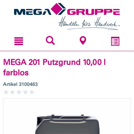
Zum
Zum
Inhal
Navi
sprin
sprin
MEGA 201 Putzgrund 10,00 l
farblos
Artikel
3100463