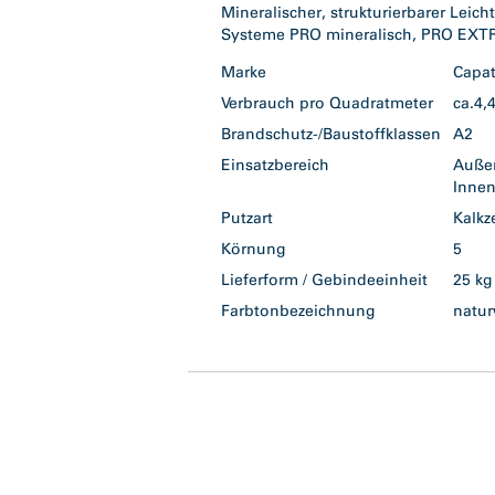
Mineralischer, strukturierbarer Leic
Systeme PRO mineralisch, PRO EXTR
Marke
Capa
Verbrauch pro Quadratmeter
ca.4
Brandschutz-/Baustoffklassen
A2
Einsatzbereich
Auß
Inne
Putzart
Kalk
Körnung
5
Lieferform / Gebindeeinheit
25 k
Farbtonbezeichnung
natu