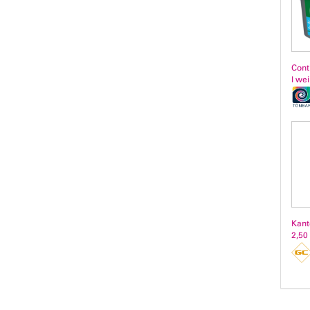
Cont
l we
Kant
2,50