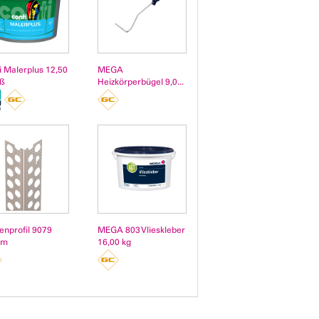
i Malerplus 12,50
MEGA
iß
Heizkörperbügel 9,0...
enprofil 9079
MEGA 803 Vlieskleber
 m
16,00 kg