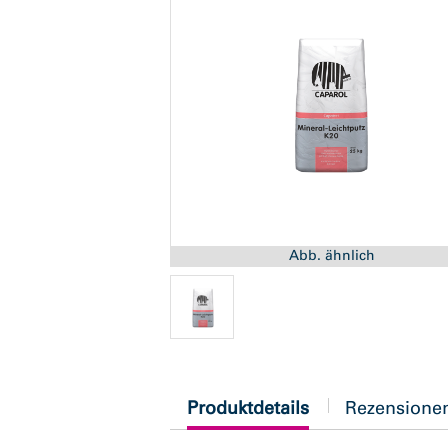
Abb. ähnlich
current
Produktdetails
Rezensione
tab: