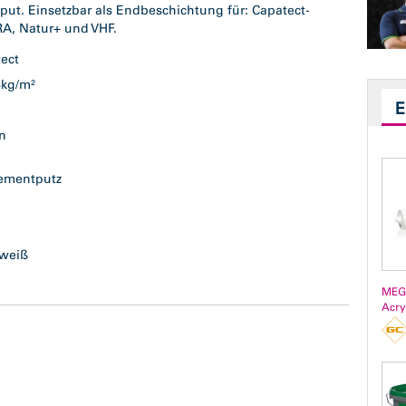
htput. Einsetzbar als Endbeschichtung für: Capatect-
A, Natur+ und VHF.
tect
,4kg/m²
en
n
zementputz
g
rweiß
MEG
Acry