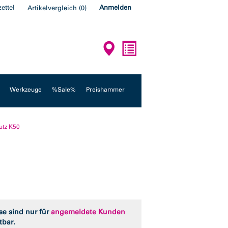
ettel
Anmelden
Artikelvergleich
(
0
)
Werkzeuge
%Sale%
Preishammer
utz K50
se sind nur für
angemeldete Kunden
tbar.