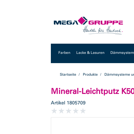
Zum
Zum
Inhalt
Navigationsmenü
springen
springen
Farben
Lacke & Lasuren
Dämmsysteme
Startseite
Produkte
Dämmsysteme un
Mineral-Leichtputz K50
Artikel
1805709