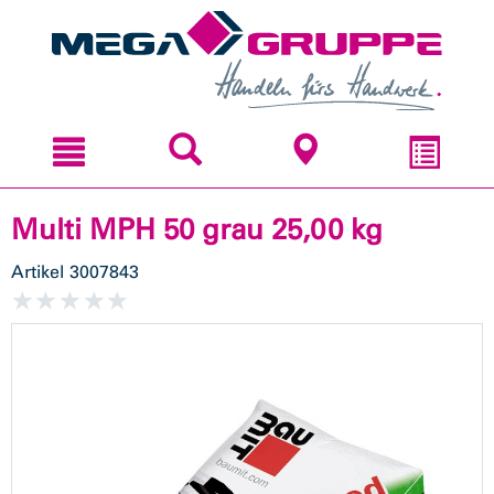
Zum
Zum
Inhal
Navi
sprin
sprin
Multi MPH 50 grau 25,00 kg
Artikel
3007843