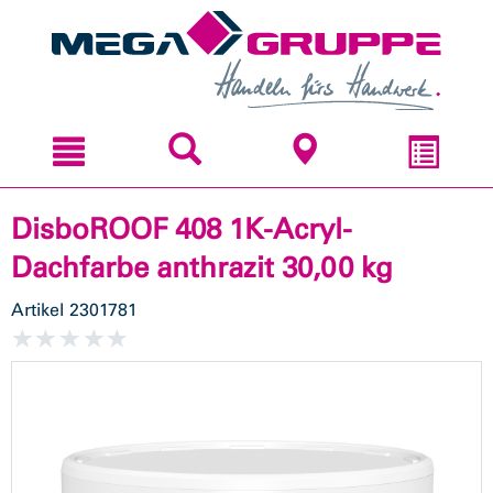
Zum
Zum
Inhal
Navi
sprin
sprin
DisboROOF 408 1K-Acryl-
Dachfarbe anthrazit 30,00 kg
Artikel
2301781