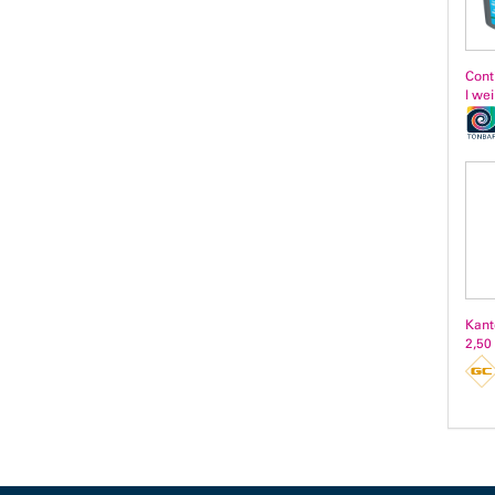
Cont
l we
Kant
2,50