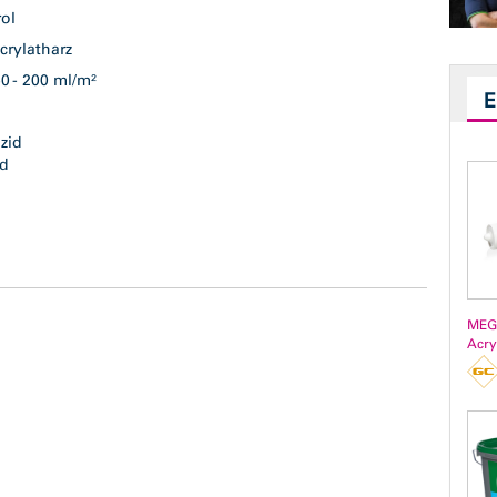
rol
crylatharz
50 - 200 ml/m²
t
izid
zid
l
ß
MEG
Acry