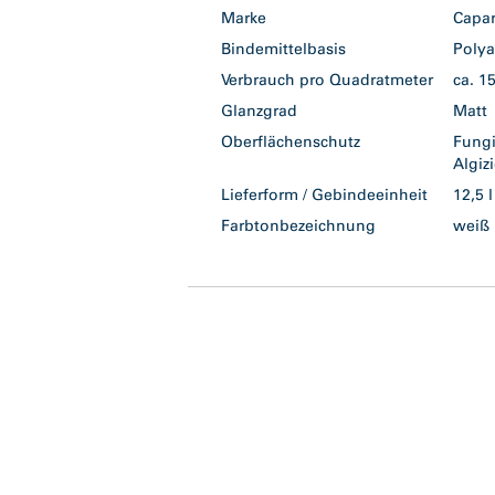
Marke
Capa
Bindemittelbasis
Polya
Verbrauch pro Quadratmeter
ca. 1
Glanzgrad
Mat
Oberflächenschutz
Fung
Algi
Lieferform / Gebindeeinheit
12,5 
Farbtonbezeichnung
wei