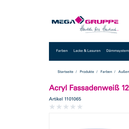
Zum
Zum
Inhalt
Navigationsmenü
springen
springen
Farben
Lacke & Lasuren
Dämmsysteme
Startseite
Produkte
Farben
Außen
Acryl Fassadenweiß 12
Artikel
1101065