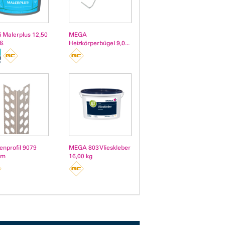
i Malerplus 12,50
MEGA
iß
Heizkörperbügel 9,0...
enprofil 9079
MEGA 803 Vlieskleber
 m
16,00 kg