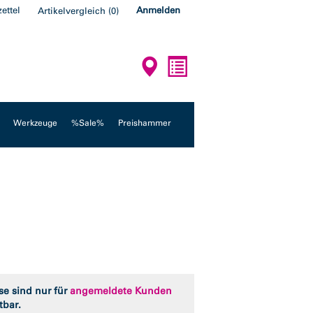
ettel
Anmelden
Artikelvergleich
(
0
)
Werkzeuge
%Sale%
Preishammer
se sind nur für
angemeldete Kunden
tbar.