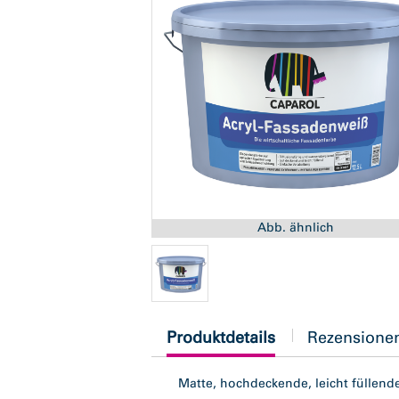
Abb. ähnlich
current
Produktdetails
Rezensione
tab:
Matte, hochdeckende, leicht füllend