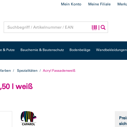
Mein Konto
Meine Filiale
Merkz
 & Putze
Bauchemie & Bautenschutz
Bodenbeläge
Wandbekleidungen
farben
Spezialitäten
Acryl Fassadenweiß
,50 l weiß
Prei
sich