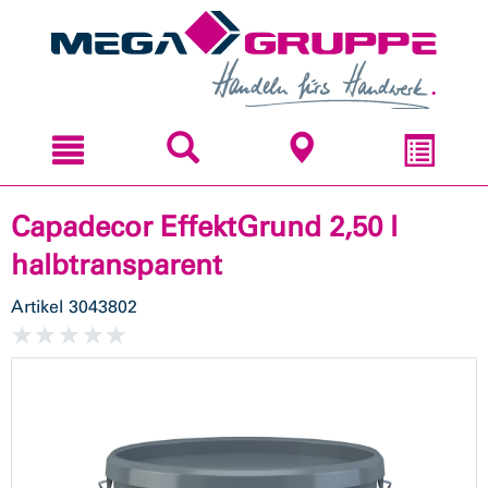
Zum
Zum
Inhal
Navi
sprin
sprin
Capadecor EffektGrund 2,50 l
halbtransparent
Artikel
3043802