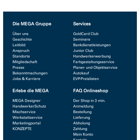
Die MEGA Gruppe
Services
Über uns
GoldCard Club
Geschichte
Seminare
Leitbild
Bankdienstleistungen
Anspruch
Junior Club
Standorte
Handwerkerwerbung
Mitgliedschaft
Farbgestaltungsservice
Presse
Planer- und Objektservice
Bekanntmachungen
Autokauf
Jobs & Karriere
EVP-Preislisten
Erlebe die MEGA
FAQ Onlineshop
MEGA Designer
Der Shop in 3 min.
HandwerkerSchutz
Anmeldung
Mischservice
Bestellung
Werkstattservice
Lieferung
Marketingportal
Abholung
KONZEPTE
Zahlung
Mein Konto