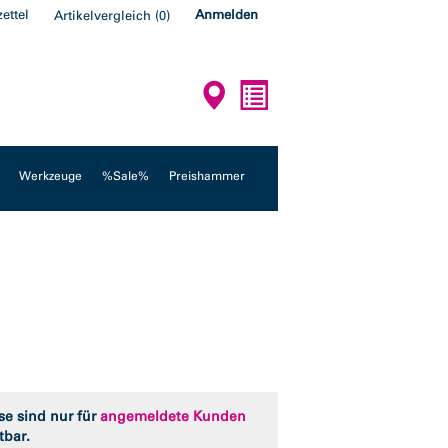
ettel
Anmelden
Artikelvergleich
(
0
)
Werkzeuge
%Sale%
Preishammer
se sind nur für
angemeldete Kunden
tbar.