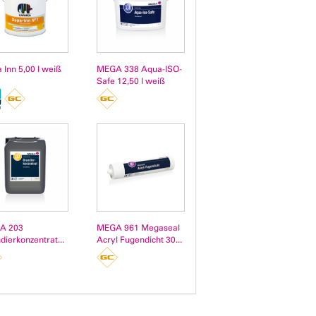
 Inn 5,00 l weiß
MEGA 338 Aqua-ISO-
Safe 12,50 l weiß
A 203
MEGA 961 Megaseal
dierkonzentrat...
Acryl Fugendicht 30...