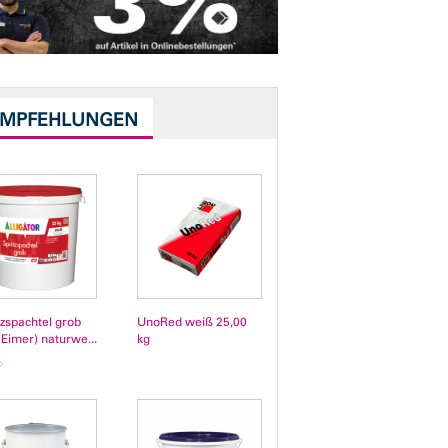
EMPFEHLUNGEN
tzspachtel grob
UnoRed weiß 25,00
(Eimer) naturwe...
kg