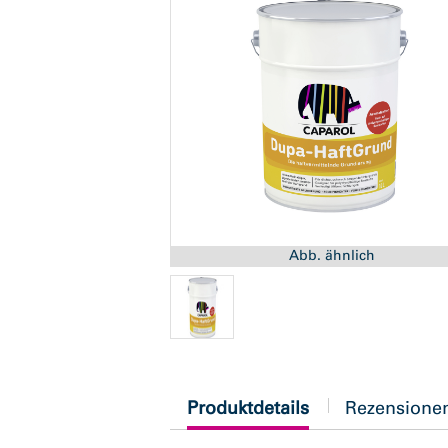
Abb. ähnlich
current
Produktdetails
Rezensione
tab: