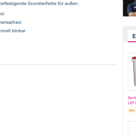
erfestigende Grundierfarbe für außen.
rol
merisatharz
hinell tönbar
ß
Spri
LEF 