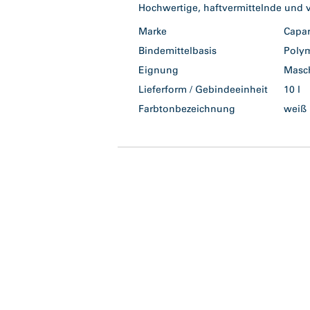
Hochwertige, haftvermittelnde und v
Marke
Capa
Bindemittelbasis
Poly
Eignung
Masc
Lieferform / Gebindeeinheit
10 l
Farbtonbezeichnung
wei