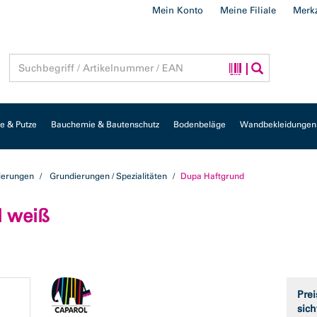
Mein Konto
Meine Filiale
Merkz
 & Putze
Bauchemie & Bautenschutz
Bodenbeläge
Wandbekleidungen
ierungen
Grundierungen / Spezialitäten
Dupa Haftgrund
l weiß
Prei
sich