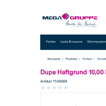
Zum
Zum
Inhalt
Navigationsmenü
springen
springen
Farben
Lacke & Lasuren
Dämmsysteme
Startseite
Produkte
Farben
Grund
Dupa Haftgrund 10,00 
Artikel
1104069