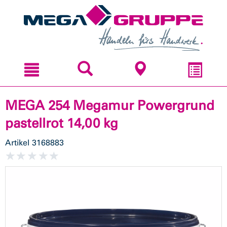
Zum
Zum
Inhal
Navi
sprin
sprin
MEGA 254 Megamur Powergrund
pastellrot 14,00 kg
Artikel
3168883