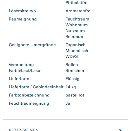
Phthalatfrei
Lösemitteltyp
Aromatenfrei
Raumeignung
Feuchtraum
Wohnraum
Nutzraum
Reinraum
Geeignete Untergründe
Organisch
Mineralisch
WDVS
Verarbeitung
Rollen
Farbe/Lack/Lasur
Streichen
Lieferform
Flüssig
Lieferform / Gebindeeinheit
14 kg
Farbtonbezeichnung
pastellrot
Feuchtraumeignung
Ja
REZENSIONEN