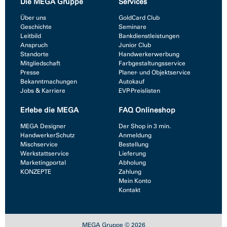
Die MEGA Gruppe
Services
Über uns
GoldCard Club
Geschichte
Seminare
Leitbild
Bankdienstleistungen
Anspruch
Junior Club
Standorte
Handwerkerwerbung
Mitgliedschaft
Farbgestaltungsservice
Presse
Planer- und Objektservice
Bekanntmachungen
Autokauf
Jobs & Karriere
EVP-Preislisten
Erlebe die MEGA
FAQ Onlineshop
MEGA Designer
Der Shop in 3 min.
HandwerkerSchutz
Anmeldung
Mischservice
Bestellung
Werkstattservice
Lieferung
Marketingportal
Abholung
KONZEPTE
Zahlung
Mein Konto
Kontakt
MEGA Gruppe © 2026