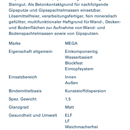
Steingut. Als Betonkontaktgrund für nachfolgende
Gipsputze und Gipsspachtelmassen einsetzbar.
Lösemittelfreier, verarbeitungsfertiger, fein mineralisch
gefüllter, multifunktionaler Haftgrund für Wand-, Decken-
und Bodenflächen zur Aufnahme von Wand- und
Bodenspachtelmassen sowie von Gipsputzen.
Marke
MEGA
Eigenschaft allgemein
Einkomponentig
Wasserbasiert
Blockfest
Eintopfsystem
Einsatzbereich
Innen
Außen
Bindemittelbasis
Kunststoffdispersion
Spez. Gewicht
1,5
Glanzgrad
Matt
Gesundheit und Umwelt
ELF
LF
Weichmacherfrei