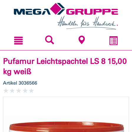
Zum
Zum
Inhal
Navi
sprin
sprin
Pufamur Leichtspachtel LS 8 15,00
kg weiß
Artikel
3036566