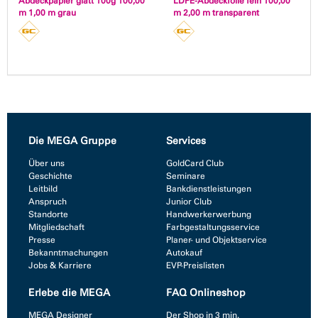
Abdeckpapier glatt 100g 100,00
LDPE-Abdeckfolie fein 100,00
m 1,00 m grau
m 2,00 m transparent
Die MEGA Gruppe
Services
Über uns
GoldCard Club
Geschichte
Seminare
Leitbild
Bankdienstleistungen
Anspruch
Junior Club
Standorte
Handwerkerwerbung
Mitgliedschaft
Farbgestaltungsservice
Presse
Planer- und Objektservice
Bekanntmachungen
Autokauf
Jobs & Karriere
EVP-Preislisten
Erlebe die MEGA
FAQ Onlineshop
MEGA Designer
Der Shop in 3 min.