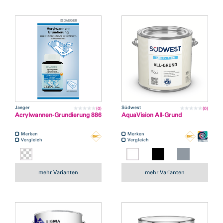
Jaeger
Südwest
(0)
(0)
Acrylwannen-Grundierung 886
AquaVision All-Grund
Merken
Merken
Vergleich
Vergleich
mehr Varianten
mehr Varianten