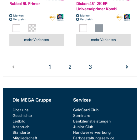
Rubbol BL Primer
Disbon 481 2K-EP-
Universalprimer Kombi
Merken
Merken
Vergleich
Vergleich
mehr Varianten
mehr Varianten
(current)
1
2
3
Die MEGA Gruppe
Services
Über uns
GoldCard Club
Geschichte
Seminare
Leitbild
Bankdienstleistungen
Anspruch
Junior Club
Standorte
Handwerkerwerbung
Mitgliedschaft
Farbgestaltungsservice