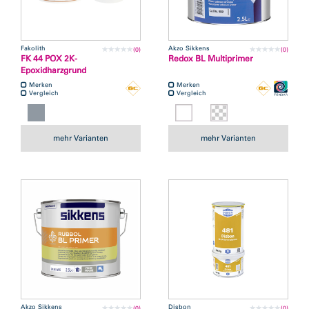
Fakolith
Akzo Sikkens
(0)
(0)
FK 44 POX 2K-
Redox BL Multiprimer
Epoxidharzgrund
Merken
Merken
Vergleich
Vergleich
mehr Varianten
mehr Varianten
Akzo Sikkens
Disbon
(0)
(0)