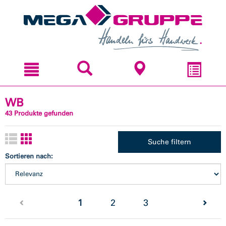
Zum
Zum
Inhal
Navi
sprin
sprin
WB
43 Produkte gefunden
Suche filtern
Sortieren nach:
(current)
1
2
3