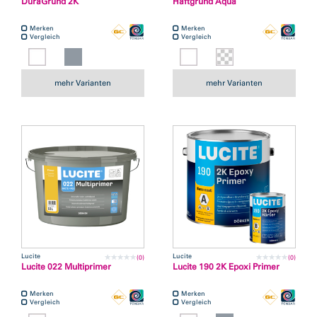
DuraGrund 2K
Haftgrund Aqua
Merken
Merken
Vergleich
Vergleich
mehr Varianten
mehr Varianten
Lucite
Lucite
(0)
(0)
Lucite 022 Multiprimer
Lucite 190 2K Epoxi Primer
Merken
Merken
Vergleich
Vergleich