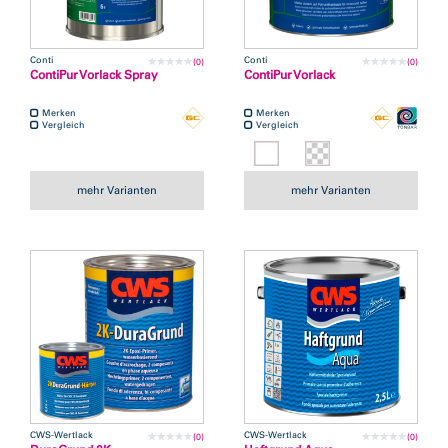
Conti
Conti
(0)
(0)
ContiPur Vorlack Spray
ContiPur Vorlack
Merken
Merken
Vergleich
Vergleich
mehr Varianten
mehr Varianten
CWS-Wertlack
CWS-Wertlack
(0)
(0)