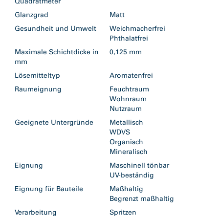
Quadratmeter
Glanzgrad
Matt
Gesundheit und Umwelt
Weichmacherfrei
Phthalatfrei
Maximale Schichtdicke in
0,125 mm
mm
Lösemitteltyp
Aromatenfrei
Raumeignung
Feuchtraum
Wohnraum
Nutzraum
Geeignete Untergründe
Metallisch
WDVS
Organisch
Mineralisch
Eignung
Maschinell tönbar
UV-beständig
Eignung für Bauteile
Maßhaltig
Begrenzt maßhaltig
Verarbeitung
Spritzen