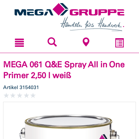
Zum
Zum
Inhal
Navi
sprin
sprin
MEGA 061 Q&E Spray All in One
Primer 2,50 l weiß
Artikel
3154031