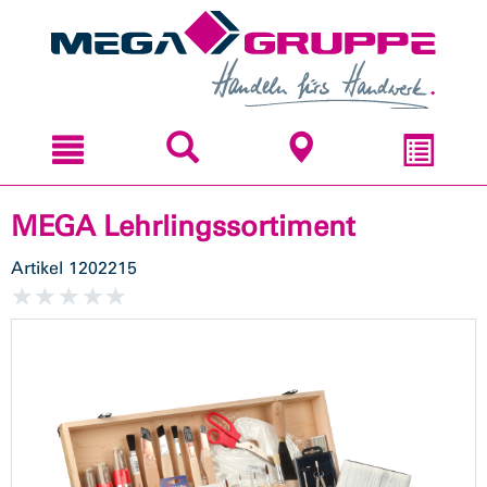
Zum
Zum
Inhal
Navi
sprin
sprin
MEGA Lehrlingssortiment
Artikel
1202215