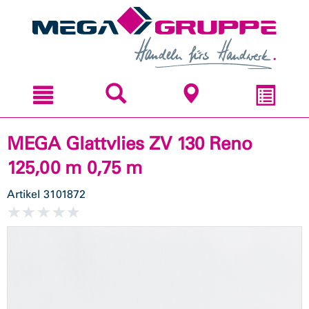
Zum
Zum
Inhal
Navi
sprin
sprin
MEGA Glattvlies ZV 130 Reno
125,00 m 0,75 m
Artikel
3101872