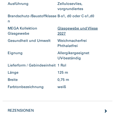
Ausführung
Zellulosevlies,
vorgrundiertes
Brandschutz-/Baustoffklasse
B-s1, d0 oder C-s1,d0
n
MEGA Kollektion
Glasgewebe und Vliese
Glasgewebe
2027
Gesundheit und Umwelt
Weichmacherfrei
Phthalatfrei
Eignung
Allergikergeeignet
UV-beständig
Lieferform / Gebindeeinheit
1 Rol
Länge
125 m
Breite
0,75 m
Farbtonbezeichnung
weiß
REZENSIONEN