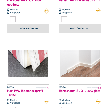
Hartschaum-SL Q12-40B
Hartschaum-Viertelstab VST14
gebürstet
Merken
Merken
Vergleich
Vergleich
mehr Varianten
mehr Varianten
MEGA
MEGA
(0)
(0)
Hart-PVC-Tapeteneckprofil
Hartschaum-SL Q12-40G glatt
TEP22
Merken
Merken
Vergleich
Vergleich