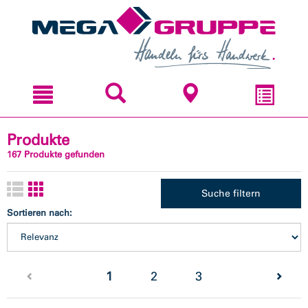
Zum
Zum
Inhal
Navi
sprin
sprin
Produkte
167 Produkte gefunden
Suche filtern
Sortieren nach:
(current)
1
2
3