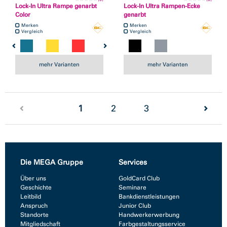
Lock-In Ultra Rampe genarbt
Lock-In Ultra Rampen-Ecke
Color
genarbt
Merken
Merken
Vergleich
Vergleich
mehr Varianten
mehr Varianten
(current)
1
2
3
Die MEGA Gruppe
Services
Über uns
GoldCard Club
Geschichte
Seminare
Leitbild
Bankdienstleistungen
Anspruch
Junior Club
Standorte
Handwerkerwerbung
Mitgliedschaft
Farbgestaltungsservice