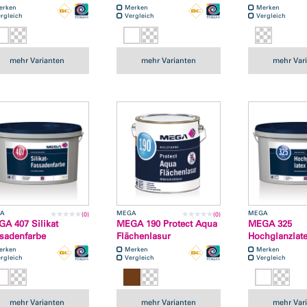
erken
Merken
Merken
rgleich
Vergleich
Vergleich
mehr Varianten
mehr Varianten
mehr Var
A
MEGA
MEGA
(0)
(0)
A 407 Silikat
MEGA 190 Protect Aqua
MEGA 325
sadenfarbe
Flächenlasur
Hochglanzlat
erken
Merken
Merken
rgleich
Vergleich
Vergleich
mehr Varianten
mehr Varianten
mehr Var