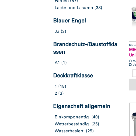
Farben
(57)
Lacke und Lasuren
(38)
Blauer Engel
Ja
(3)
Brandschutz-/Baustoffkla
MEG
ME
ssen
Uni
M
A1
(1)
Ve
Deckkraftklasse
1
(18)
2
(3)
Eigenschaft allgemein
Einkomponentig
(40)
Wetterbeständig
(25)
Wasserbasiert
(25)