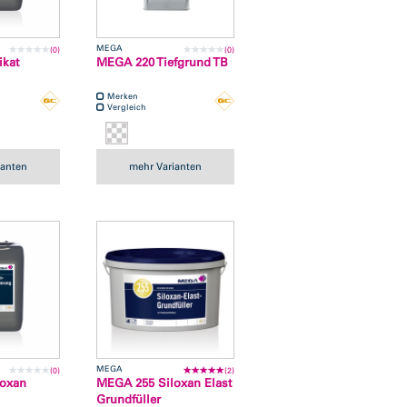
MEGA
(0)
(0)
ikat
MEGA 220 Tiefgrund TB
Merken
Vergleich
ianten
mehr Varianten
MEGA
(0)
(2)
loxan
MEGA 255 Siloxan Elast
Grundfüller