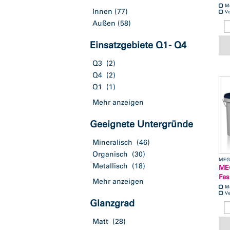
M
Innen
(77)
Ve
Außen
(58)
Einsatzgebiete Q1 - Q4
Q3
(2)
Q4
(2)
Q1
(1)
Mehr anzeigen
Geeignete Untergründe
Mineralisch
(46)
Organisch
(30)
MEG
Metallisch
(18)
MEG
Fas
Mehr anzeigen
M
Ve
Glanzgrad
Matt
(28)