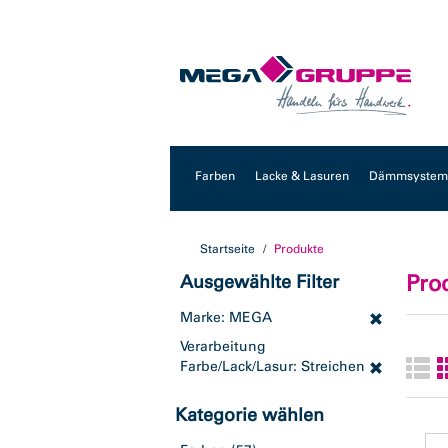
Zum
Zum
Inhalt
Navigationsmenü
springen
springen
Farben
Lacke & Lasuren
Dämmsysteme
Startseite
Produkte
Pro
Ausgewählte Filter
Marke: MEGA
Verarbeitung
Farbe/Lack/Lasur: Streichen
Kategorie wählen