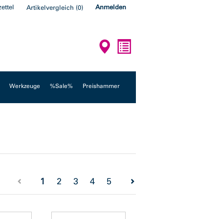
ettel
Anmelden
Artikelvergleich
(
0
)
Werkzeuge
%Sale%
Preishammer
(current)
1
2
3
4
5