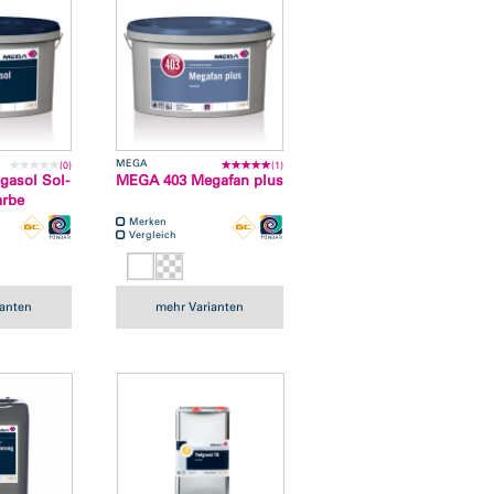
MEGA
(0)
(1)
asol Sol-
MEGA 403 Megafan plus
arbe
Merken
Vergleich
ianten
mehr Varianten