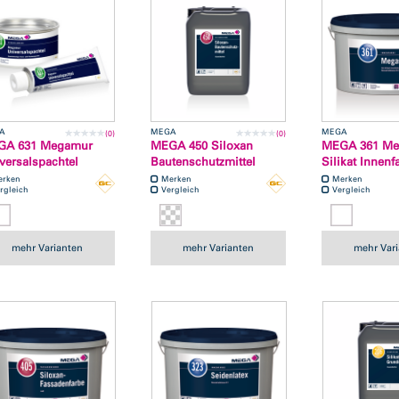
A
MEGA
MEGA
(0)
(0)
GA 631 Megamur
MEGA 450 Siloxan
MEGA 361 Meg
versalspachtel
Bautenschutzmittel
Silikat Innenf
erken
Merken
Merken
rgleich
Vergleich
Vergleich
mehr Varianten
mehr Varianten
mehr Var