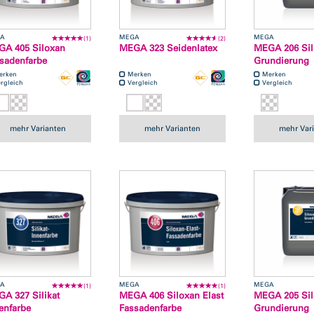
A
MEGA
MEGA
(1)
(2)
A 405 Siloxan
MEGA 323 Seidenlatex
MEGA 206 Sil
sadenfarbe
Grundierung
erken
Merken
Merken
rgleich
Vergleich
Vergleich
mehr Varianten
mehr Varianten
mehr Var
A
MEGA
MEGA
(1)
(1)
A 327 Silikat
MEGA 406 Siloxan Elast
MEGA 205 Si
enfarbe
Fassadenfarbe
Grundierung