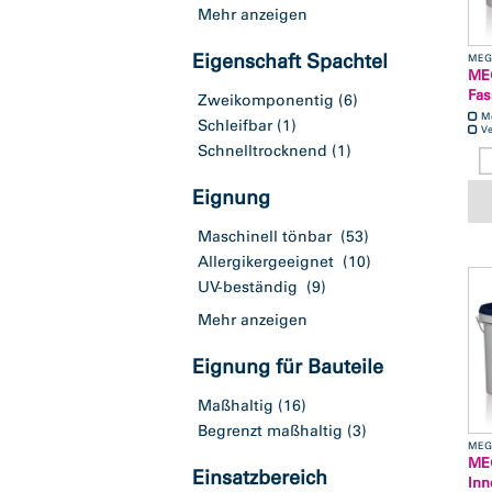
Mehr anzeigen
Eigenschaft Spachtel
MEG
MEG
Fas
Zweikomponentig
(6)
M
Schleifbar
(1)
Ve
Schnelltrocknend
(1)
Eignung
Maschinell tönbar
(53)
Allergikergeeignet
(10)
UV-beständig
(9)
Mehr anzeigen
Eignung für Bauteile
Maßhaltig
(16)
Begrenzt maßhaltig
(3)
MEG
MEG
Einsatzbereich
Inn