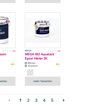
MEGA
(0)
(0)
ssic
MEGA 052 Aqualack
Epoxi Härter 2K
Merken
Vergleich
ianten
mehr Varianten
(current)
1
2
3
4
5