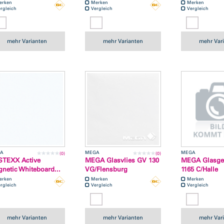
erken
Merken
Merken
rgleich
Vergleich
Vergleich
mehr Varianten
mehr Varianten
mehr Var
A
MEGA
MEGA
(0)
(0)
STEXX Active
MEGA Glasvlies GV 130
MEGA Glasg
netic Whiteboard...
VG/Flensburg
1165 C/Halle
erken
Merken
Merken
rgleich
Vergleich
Vergleich
mehr Varianten
mehr Varianten
mehr Var