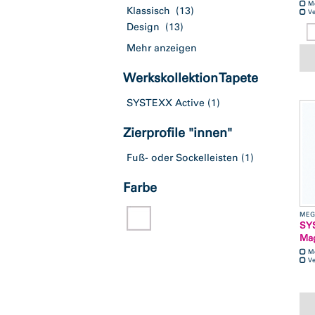
M
Klassisch
(13)
Ve
Design
(13)
Mehr anzeigen
Werkskollektion Tapete
SYSTEXX Active
(1)
Zierprofile "innen"
Fuß- oder Sockelleisten
(1)
Farbe
MEG
SY
Mag
M
Ve