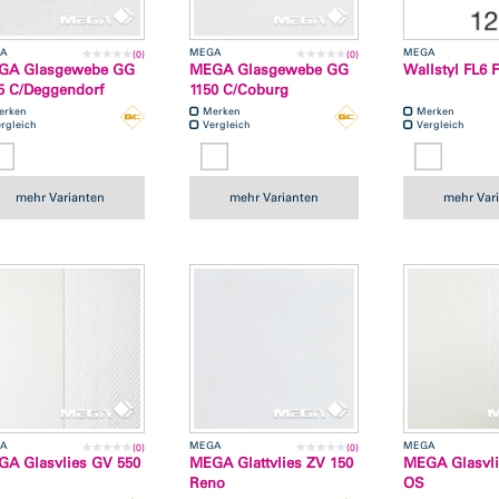
A
MEGA
MEGA
(0)
(0)
GA Glasgewebe GG
MEGA Glasgewebe GG
Wallstyl FL6 
5 C/Deggendorf
1150 C/Coburg
erken
Merken
Merken
rgleich
Vergleich
Vergleich
mehr Varianten
mehr Varianten
mehr Var
A
MEGA
MEGA
(0)
(0)
A Glasvlies GV 550
MEGA Glattvlies ZV 150
MEGA Glasvli
Reno
OS