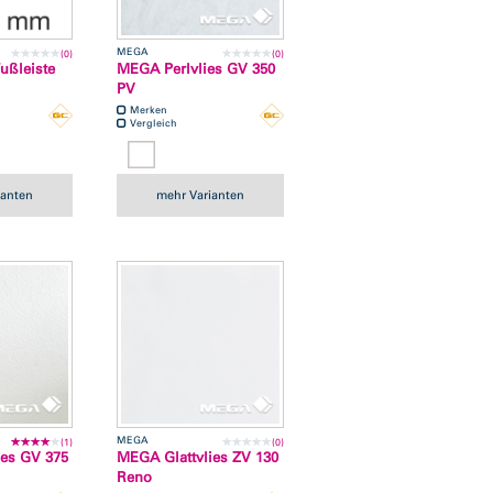
MEGA
(0)
(0)
Fußleiste
MEGA Perlvlies GV 350
PV
Merken
Vergleich
ianten
mehr Varianten
MEGA
(1)
(0)
es GV 375
MEGA Glattvlies ZV 130
Reno