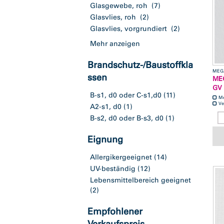
Glasgewebe, roh
(7)
Glasvlies, roh
(2)
Glasvlies, vorgrundiert
(2)
Mehr anzeigen
Brandschutz-/Baustoffkla
MEG
ssen
MEG
GV 
B-s1, d0 oder C-s1,d0
(11)
M
Ve
A2-s1, d0
(1)
B-s2, d0 oder B-s3, d0
(1)
Eignung
Allergikergeeignet
(14)
UV-beständig
(12)
Lebensmittelbereich geeignet
(2)
Empfohlener