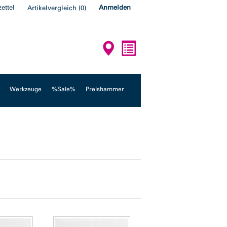
ettel
Anmelden
Artikelvergleich
(
0
)
Werkzeuge
%Sale%
Preishammer