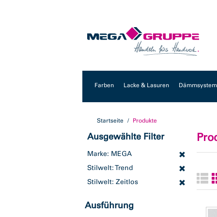
Zum
Zum
Inhalt
Navigationsmenü
springen
springen
Farben
Lacke & Lasuren
Dämmsysteme
Startseite
Produkte
Pro
Ausgewählte Filter
Marke: MEGA
Stilwelt: Trend
Stilwelt: Zeitlos
Ausführung