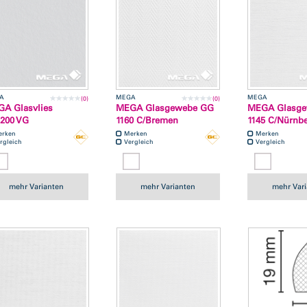
A
MEGA
MEGA
(0)
(0)
A Glasvlies
MEGA Glasgewebe GG
MEGA Glasg
200 VG
1160 C/Bremen
1145 C/Nürnb
erken
Merken
Merken
rgleich
Vergleich
Vergleich
mehr Varianten
mehr Varianten
mehr Var