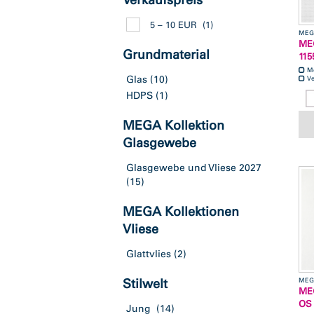
Verkaufspreis
5 – 10 EUR
(1)
MEG
ME
Grundmaterial
115
M
Glas
(10)
Ve
HDPS
(1)
MEGA Kollektion
Glasgewebe
Glasgewebe und Vliese 2027
(15)
MEGA Kollektionen
Vliese
Glattvlies
(2)
Stilwelt
MEG
MEG
OS
Jung
(14)