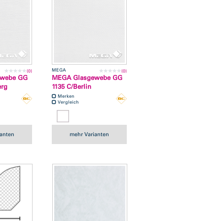
MEGA
(0)
(0)
ewebe GG
MEGA Glasgewebe GG
erg
1135 C/Berlin
Merken
Vergleich
ianten
mehr Varianten