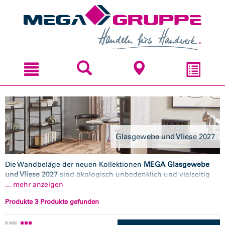
Zum
Zum
Inhal
Navi
sprin
sprin
Glasgewebe und Vliese 2027
Die Wandbeläge der neuen Kollektionen
MEGA Glasgewebe
und Vliese 2027
sind ökologisch unbedenklich und vielseitig
einsetzbar. Darüber hinaus sind viele Produkte frei von PVC,
... mehr anzeigen
Lösungsmitteln und Schwermetallverbindungen sowie von
Produkte 3 Produkte gefunden
Substanzen, die bei der Entsorgung Umwelt oder
gesundheitsgefährdend sind. Die Wandbeläge sind äußerst
strapazierfähig und präsentieren sich in vielfältigen Strukturen