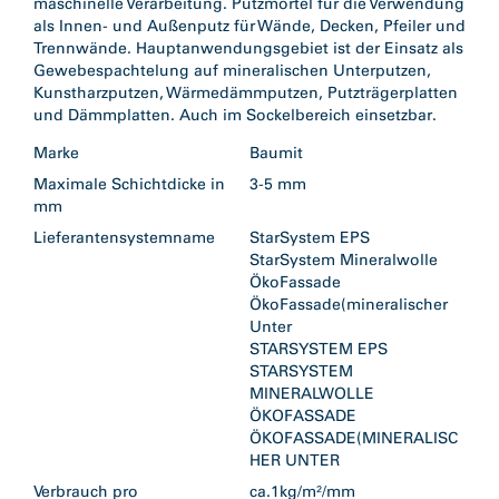
maschinelle Verarbeitung. Putzmörtel für die Verwendung
als Innen- und Außenputz für Wände, Decken, Pfeiler und
Trennwände. Hauptanwendungsgebiet ist der Einsatz als
Gewebespachtelung auf mineralischen Unterputzen,
Kunstharzputzen, Wärmedämmputzen, Putzträgerplatten
Marke
Baumit
Maximale Schichtdicke in
3-5 mm
mm
Lieferantensystemname
StarSystem EPS
StarSystem Mineralwolle
ÖkoFassade
ÖkoFassade(mineralischer
Unter
STARSYSTEM EPS
STARSYSTEM
MINERALWOLLE
ÖKOFASSADE
ÖKOFASSADE(MINERALISC
HER UNTER
Verbrauch pro
ca.1kg/m²/mm