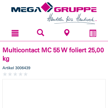
Zum
Zum
Inhal
Navi
sprin
sprin
Multicontact MC 55 W foliert 25,00
kg
Artikel
3006439