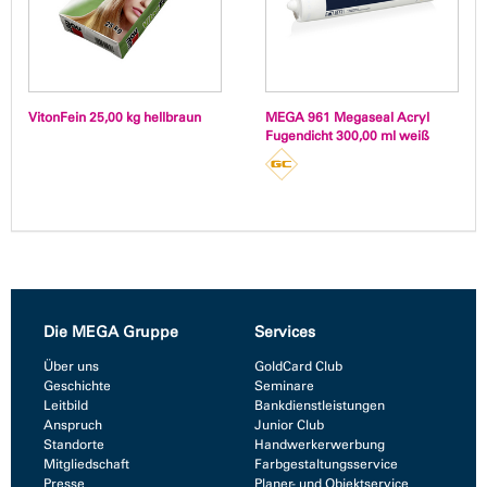
VitonFein 25,00 kg hellbraun
MEGA 961 Megaseal Acryl
Fugendicht 300,00 ml weiß
Die MEGA Gruppe
Services
Über uns
GoldCard Club
Geschichte
Seminare
Leitbild
Bankdienstleistungen
Anspruch
Junior Club
Standorte
Handwerkerwerbung
Mitgliedschaft
Farbgestaltungsservice
Presse
Planer- und Objektservice