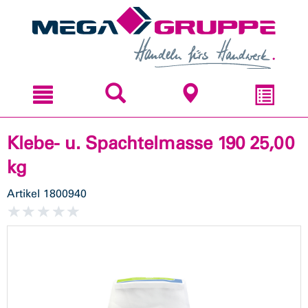
Zum
Zum
Inhal
Navi
sprin
sprin
Klebe- u. Spachtelmasse 190 25,00
kg
Artikel
1800940