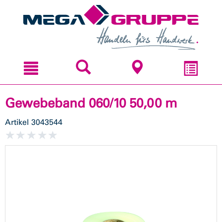
Zum
Zum
Inhal
Navi
sprin
sprin
Gewebeband 060/10 50,00 m
Artikel
3043544