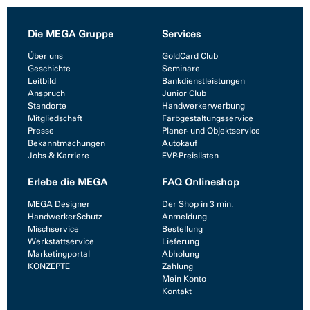
Die MEGA Gruppe
Services
Über uns
GoldCard Club
Geschichte
Seminare
Leitbild
Bankdienstleistungen
Anspruch
Junior Club
Standorte
Handwerkerwerbung
Mitgliedschaft
Farbgestaltungsservice
Presse
Planer- und Objektservice
Bekanntmachungen
Autokauf
Jobs & Karriere
EVP-Preislisten
Erlebe die MEGA
FAQ Onlineshop
MEGA Designer
Der Shop in 3 min.
HandwerkerSchutz
Anmeldung
Mischservice
Bestellung
Werkstattservice
Lieferung
Marketingportal
Abholung
KONZEPTE
Zahlung
Mein Konto
Kontakt