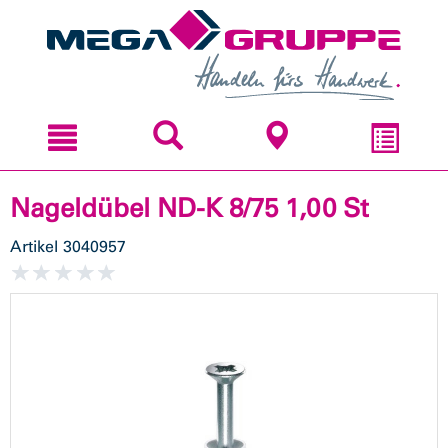
Zum
Zum
Inhal
Navi
sprin
sprin
Nageldübel ND-K 8/75 1,00 St
Artikel
3040957