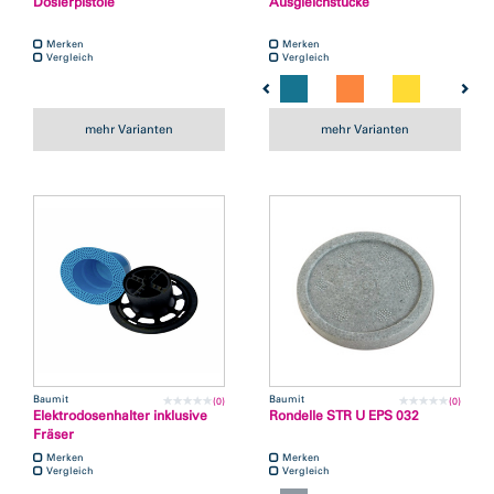
Dosierpistole
Ausgleichstücke
Merken
Merken
Vergleich
Vergleich
mehr Varianten
mehr Varianten
Baumit
Baumit
(0)
(0)
Elektrodosenhalter inklusive
Rondelle STR U EPS 032
Fräser
Merken
Merken
Vergleich
Vergleich