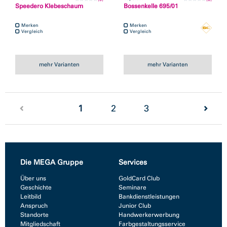
Speedero Klebeschaum
Bossenkelle 695/01
Merken
Merken
Vergleich
Vergleich
mehr Varianten
mehr Varianten
(current)
1
2
3
Die MEGA Gruppe
Services
Über uns
GoldCard Club
Geschichte
Seminare
Leitbild
Bankdienstleistungen
Anspruch
Junior Club
Standorte
Handwerkerwerbung
Mitgliedschaft
Farbgestaltungsservice