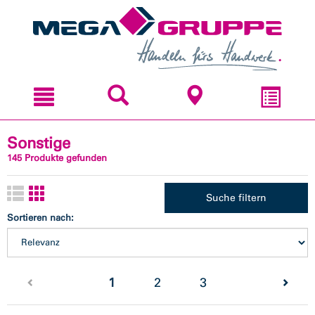
Zum
Zum
Inhal
Navi
sprin
sprin
Sonstige
145 Produkte gefunden
Suche filtern
Sortieren nach:
(current)
1
2
3