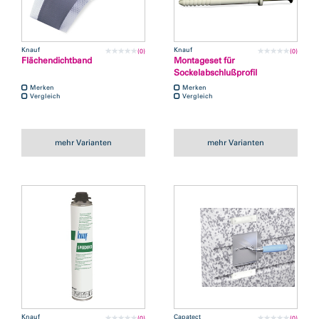
Knauf
Knauf
(0)
(0)
Flächendichtband
Montageset für
Sockelabschlußprofil
Merken
Merken
Vergleich
Vergleich
mehr Varianten
mehr Varianten
Knauf
Capatect
(0)
(0)