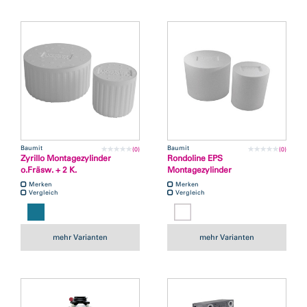
Baumit
Baumit
(0)
(0)
Zyrillo Montagezylinder
Rondoline EPS
o.Fräsw. + 2 K.
Montagezylinder
Merken
Merken
Vergleich
Vergleich
mehr Varianten
mehr Varianten