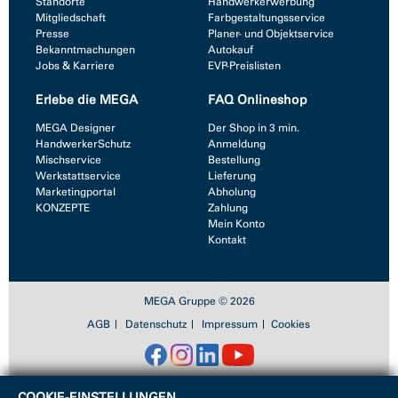
Standorte
Handwerkerwerbung
Mitgliedschaft
Farbgestaltungsservice
Presse
Planer- und Objektservice
Bekanntmachungen
Autokauf
Jobs & Karriere
EVP-Preislisten
Erlebe die MEGA
FAQ Onlineshop
MEGA Designer
Der Shop in 3 min.
HandwerkerSchutz
Anmeldung
Mischservice
Bestellung
Werkstattservice
Lieferung
Marketingportal
Abholung
KONZEPTE
Zahlung
Mein Konto
Kontakt
MEGA Gruppe © 2026
AGB
Datenschutz
Impressum
Cookies
(v6.0.0.)
COOKIE-EINSTELLUNGEN