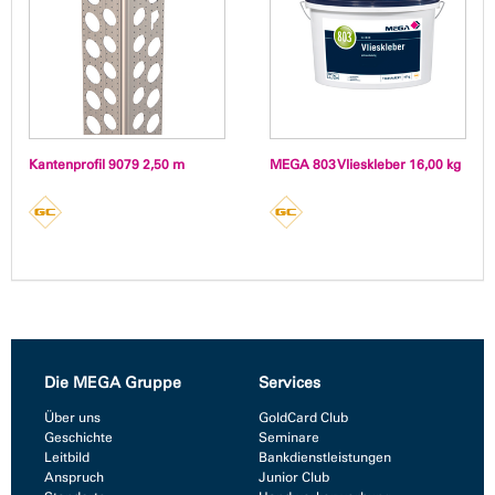
Kantenprofil 9079 2,50 m
MEGA 803 Vlieskleber 16,00 kg
Die MEGA Gruppe
Services
Über uns
GoldCard Club
Geschichte
Seminare
Leitbild
Bankdienstleistungen
Anspruch
Junior Club