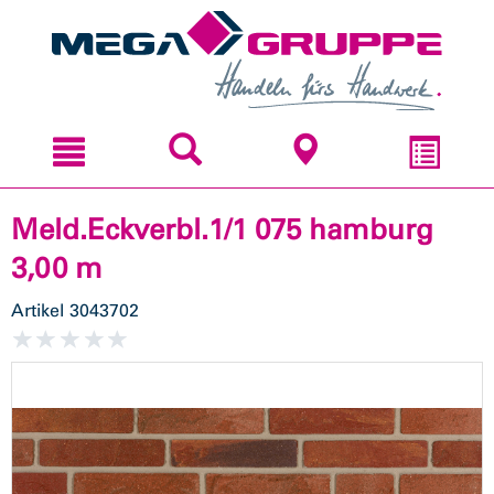
Zum
Zum
Inhal
Navi
sprin
sprin
Meld.Eckverbl.1/1 075 hamburg
3,00 m
Artikel
3043702