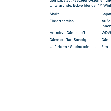
den Capatect Fassadensystemen und 
Untergründe. Eckverblender 1/1 Win
Marke
Capa
Einsatzbereich
Auß
Inne
Artikeltyp Dämmstoff
WDV
Dämmstoffart Sonstige
Dämm
Lieferform / Gebindeeinheit
3 m