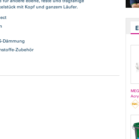
für andere ebene, feste und tragfähige
kelstück mit Kopf und ganzem Läufer.
tect
en
n
S-Dämmung
stoffe-Zubehör
MEG
Acry