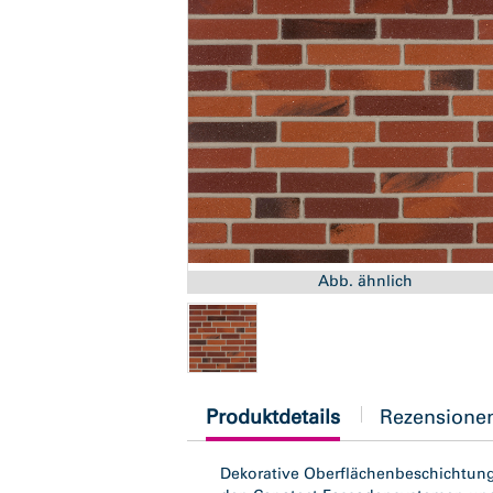
Abb. ähnlich
current
Produktdetails
Rezensione
tab:
Dekorative Oberflächenbeschichtung 