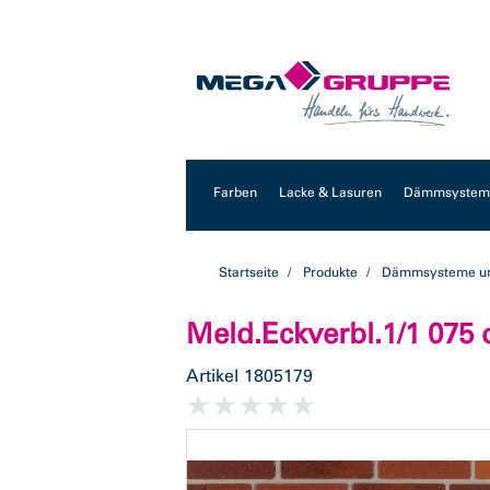
Zum
Zum
Inhalt
Navigationsmenü
springen
springen
Farben
Lacke & Lasuren
Dämmsysteme
Startseite
Produkte
Dämmsysteme un
Meld.Eckverbl.1/1 075
Artikel
1805179