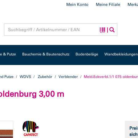
Mein Konto
Meine Filiale
Merkz
 & Putze
Bauchemie & Bautenschutz
Bodenbeläge
Wandbekleidungen
d Putze
WDVS
Zubehör
Verblender
Meld.Eckverbl.1/1 075 oldenbu
 oldenburg 3,00 m
Prei
sich