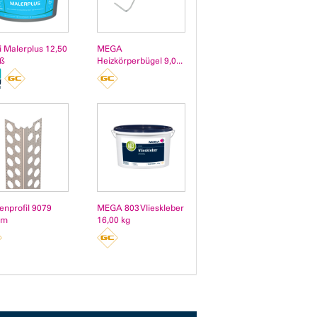
i Malerplus 12,50
MEGA
iß
Heizkörperbügel 9,0...
enprofil 9079
MEGA 803 Vlieskleber
 m
16,00 kg