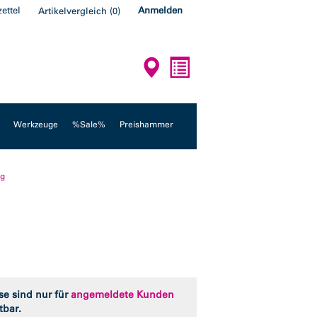
ettel
Anmelden
Artikelvergleich
(
0
)
Werkzeuge
%Sale%
Preishammer
rg
se sind nur für
angemeldete Kunden
tbar.