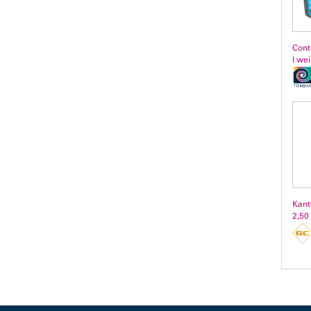
Cont
l we
Kant
2,50