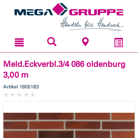
Zum
Zum
Inhal
Navi
sprin
sprin
Meld.Eckverbl.3/4 086 oldenburg
3,00 m
Artikel
1805183