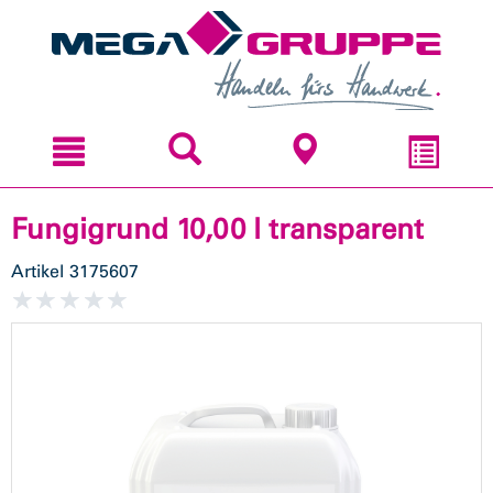
Zum
Zum
Inhal
Navi
sprin
sprin
Fungigrund 10,00 l transparent
Artikel
3175607