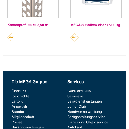
Kantenprofil 9079 2,50 m
MEGA 803 Vlieskleber 16,00 kg
Die MEGA Gruppe
Services
Über uns
GoldCard Club
Geschichte
Seminare
Leitbild
Bankdienstleistungen
Anspruch
Junior Club
Standorte
Handwerkerwerbung
Mitgliedschaft
Farbgestaltungsservice
Presse
Planer- und Objektservice
Bekanntmachungen
Autokauf