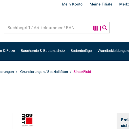
Mein Konto
Meine Filiale
Merkz
 & Putze
Bauchemie & Bautenschutz
Bodenbeläge
Wandbekleidungen
ierungen
Grundierungen / Spezialitäten
SinterFluid
Prei
sich