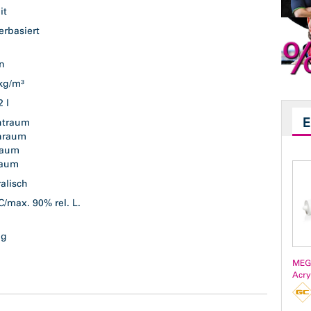
it
erbasiert
n
en
 kg/m³
,2 l
htraum
nraum
raum
raum
ralisch
C/max. 90% rel. L.
sig
MEG
Acry