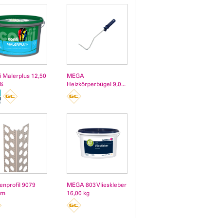
i Malerplus 12,50
MEGA
iß
Heizkörperbügel 9,0...
enprofil 9079
MEGA 803 Vlieskleber
 m
16,00 kg