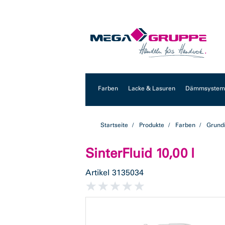
Zum
Zum
Inhalt
Navigationsmenü
springen
springen
Farben
Lacke & Lasuren
Dämmsysteme
Startseite
Produkte
Farben
Grund
SinterFluid 10,00 l
Artikel
3135034