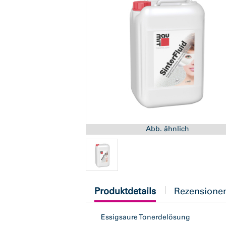
Abb. ähnlich
current
Produktdetails
Rezensione
tab:
Essigsaure Tonerdelösung