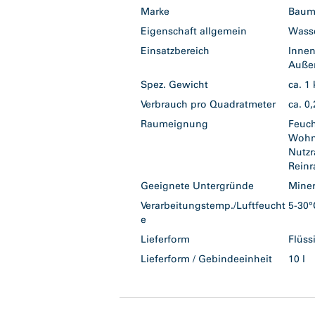
Marke
Baum
Eigenschaft allgemein
Wass
Einsatzbereich
Inne
Auß
Spez. Gewicht
ca. 1
Verbrauch pro Quadratmeter
ca. 0
Raumeignung
Feuc
Woh
Nutz
Rein
Geeignete Untergründe
Mine
Verarbeitungstemp./Luftfeucht
5-30°
e
Lieferform
Flüs
Lieferform / Gebindeeinheit
10 l