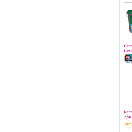
Cont
l we
Kant
2,50