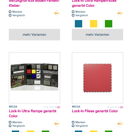
MEGAgrün 839 Boden Parkett-
Lock-In Ultra Rampen-Ecke
Kleber
genarbt Color
Merken
Merken
Vergleich
Vergleich
mehr Varianten
mehr Varianten
MEGA
MEGA
(0)
(0)
Lock-In Ultra Rampe genarbt
Lock-In Fliese genarbt Color
Color
Merken
Merken
Vergleich
Vergleich