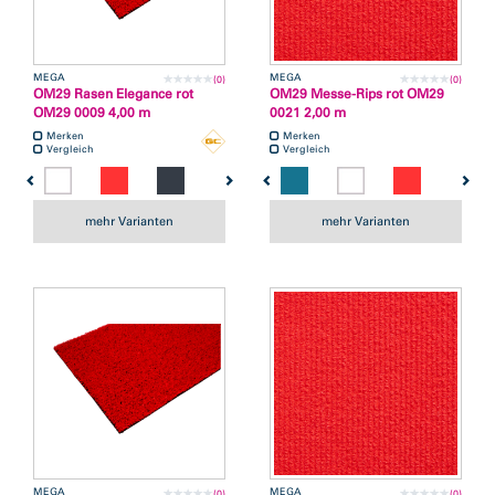
MEGA
MEGA
(0)
(0)
OM29 Rasen Elegance rot
OM29 Messe-Rips rot OM29
OM29 0009 4,00 m
0021 2,00 m
Merken
Merken
Vergleich
Vergleich
mehr Varianten
mehr Varianten
MEGA
MEGA
(0)
(0)