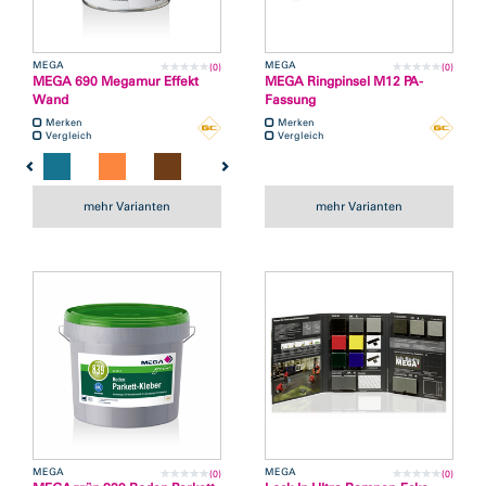
MEGA
MEGA
(0)
(0)
MEGA 690 Megamur Effekt
MEGA Ringpinsel M12 PA-
Wand
Fassung
Merken
Merken
Vergleich
Vergleich
mehr Varianten
mehr Varianten
MEGA
MEGA
(0)
(0)