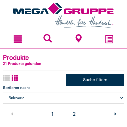
Zum
Zum
Inhal
Navi
sprin
sprin
Produkte
21 Produkte gefunden
Suche filtern
Sortieren nach:
(current)
1
2