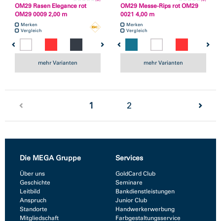
OM29 Rasen Elegance rot
OM29 Messe-Rips rot OM29
OM29 0009 2,00 m
0021 4,00 m
Merken
Merken
Vergleich
Vergleich
mehr Varianten
mehr Varianten
(current)
1
2
Die MEGA Gruppe
Services
Über uns
GoldCard Club
Geschichte
Seminare
Leitbild
Bankdienstleistungen
Anspruch
Junior Club
Standorte
Handwerkerwerbung
Mitgliedschaft
Farbgestaltungsservice