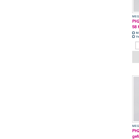
MEG
PH2
58 
M
Ve
MEG
PH2
gef