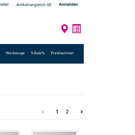
ettel
Anmelden
Artikelvergleich
(
0
)
Werkzeuge
%Sale%
Preishammer
(current)
1
2