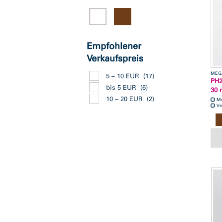
Empfohlener
Verkaufspreis
MEG
5 – 10 EUR
(17)
PH2
bis 5 EUR
(6)
30 
10 – 20 EUR
(2)
M
Ve