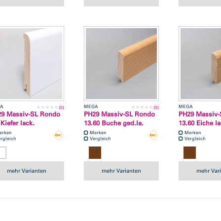
A
MEGA
MEGA
(0)
(0)
9 Massiv-SL Rondo
PH29 Massiv-SL Rondo
PH29 Massiv
 Kiefer lack.
13.60 Buche ged.la.
13.60 Eiche la
erken
Merken
Merken
rgleich
Vergleich
Vergleich
mehr Varianten
mehr Varianten
mehr Var