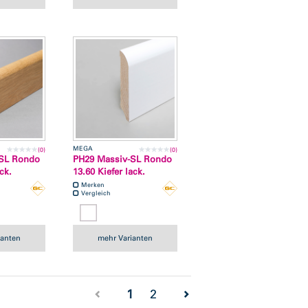
MEGA
(0)
(0)
-SL Rondo
PH29 Massiv-SL Rondo
ck.
13.60 Kiefer lack.
Merken
Vergleich
ianten
mehr Varianten
(current)
1
2