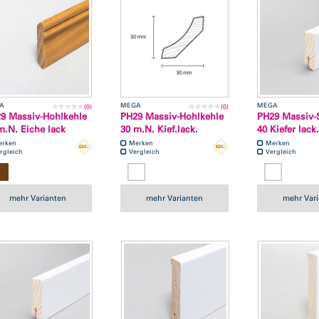
A
MEGA
MEGA
(0)
(0)
9 Massiv-Hohlkehle
PH29 Massiv-Hohlkehle
PH29 Massiv-
m.N. Eiche lack
30 m.N. Kief.lack.
40 Kiefer lack.
erken
Merken
Merken
rgleich
Vergleich
Vergleich
mehr Varianten
mehr Varianten
mehr Var