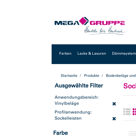
Zum
Zum
Inhalt
Navigationsmenü
springen
springen
Farben
Lacke & Lasuren
Dämmsysteme
Startseite
Produkte
Bodenbeläge und
Sock
Ausgewählte Filter
Anwendungsbereich:
Vinylbeläge
Profilanwendung:
Sockelleisten
Farbe